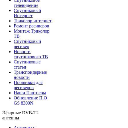
Спутниковое
телевидение
Спутниковый
Интернет
Триколор интернет
Ремонт ресиверов
Монтаж Триколор
ТВ
Спутниковый
ресивер
Новости
спутникового ТВ
Спутниковые
статьи
Транспондерные
новости
Прошивки для
ресиверов
Наши Партнеры
Обновление П.О
GS 8300N
Эфирные DVB-T2
антенны
Антенны с