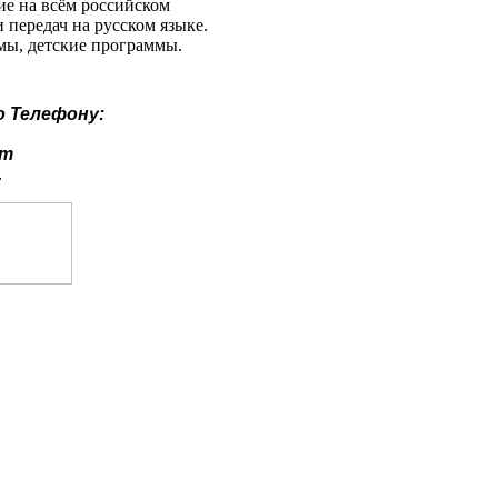
ие на всём российском
передач на русском языке.
мы, детские программы.
о
Телефону:
ут
.