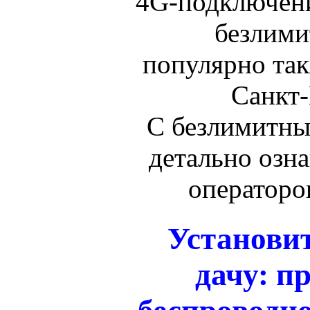
4G-подключени
безлимит
популярно так
Санкт-
С безлимитн
детально озна
операторов
Установит
дачу: п