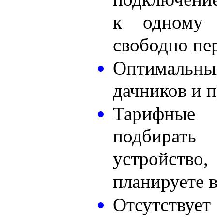
к одному
свободно пе
Оптималь
дачников и 
Тарифны
подбират
устройств
планируете в
Отсутству