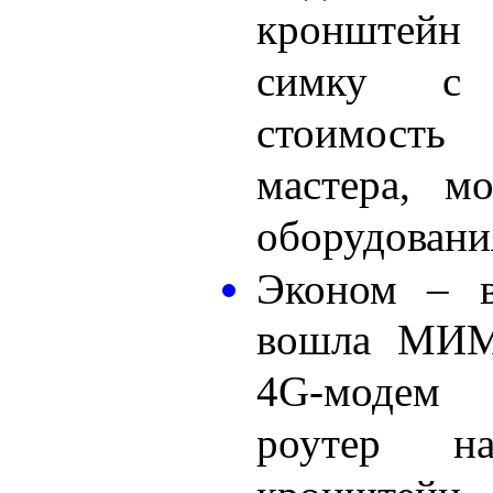
кронштейн
симку с 
стоимост
мастера, м
оборудовани
Эконом – в
вошла МИМ
4G-модем 
роутер н