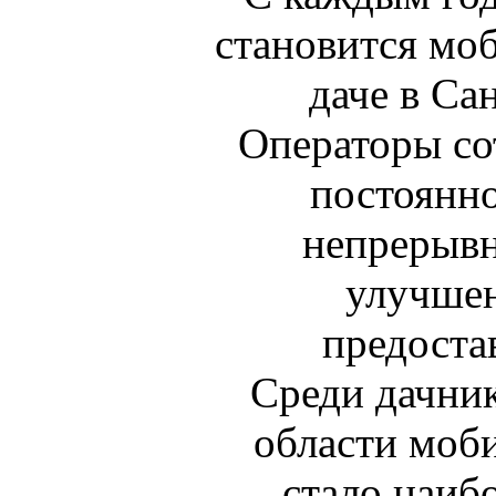
становится мо
даче в Са
Операторы со
постоянно
непрерывн
улучшен
предоста
Среди дачни
области моб
стало наиб