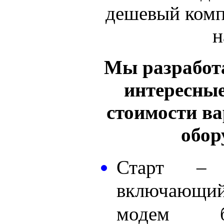
дешевый комп
н
Мы разработ
интересные
стоимости в
обор
Старт – 
включающи
модем б