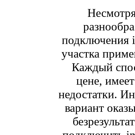
Несмотря
разнообра
подключения in
участка приме
Каждый спос
цене, имее
недостатки. И
вариант оказ
безрезульта
подключить int