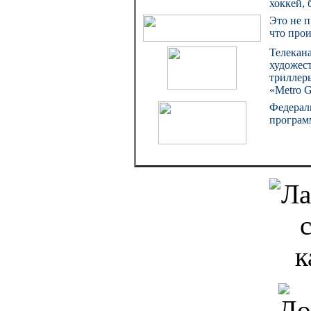
хоккей, 
Это не 
что про
Телекана
художес
триллеры
«Metro 
Федерал
програм