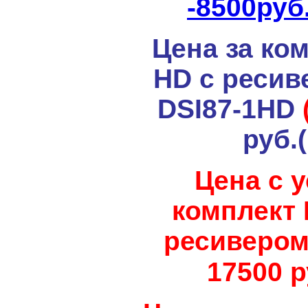
-8500руб
Цена за ко
HD с реси
DSI87-1HD
руб.
Цена с 
комплект 
ресивером
17500 р