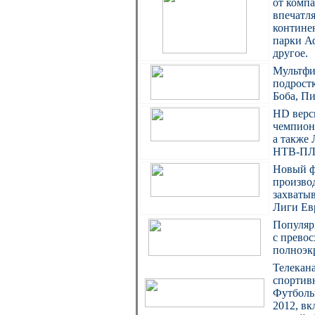
от компа
впечатля
континен
парки А
другое.
Мультфи
подрост
Боба, Пи
HD верс
чемпион
а также
НТВ-ПЛЮ
Новый ф
произво
захваты
Лиги Ев
Популяр
c прево
полноэк
Телекан
спортив
Футболь
2012, вк