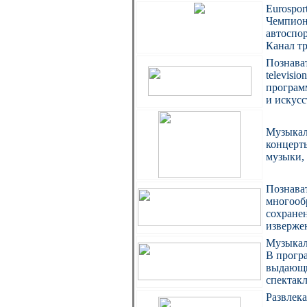
Eurospo
Чемпион
автоспор
Канал тр
Познават
televisi
программ
и искусс
Музыкаль
концерт
музыки, 
Познават
многообр
сохранен
извержен
Музыкал
В прогр
выдающи
спектакл
Развлек