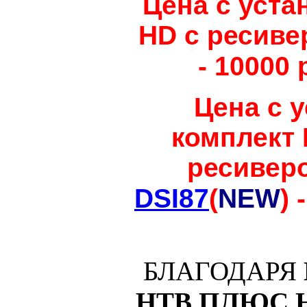
Цена с уста
HD с ресив
- 10000 
Цена с 
комплект 
ресивер
DSI87
(
NEW
) 
БЛАГОДАРЯ
НТВ ПЛЮС 