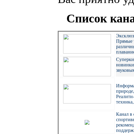
Список кан
Эксклюзи
Прямые 
различны
плавание
Суперкин
новинки,
звуковы
Информа
природе
Реалити-
техника
Канал в
спортив
рекомен
поддерж