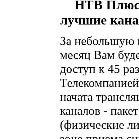
НТВ Плюс 
лучшие кана
За небольшую п
месяц Вам буд
доступ к 45 ра
Телекомпание
начата трансля
каналов - паке
(физические ли
зоне приема си