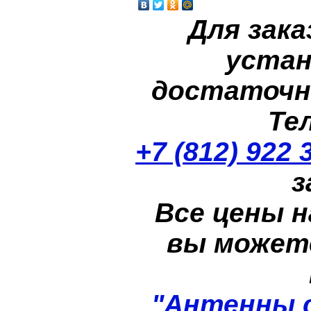
Для зака
устан
достаточн
Те
+7 (812) 922 
з
Все цены н
вы может
"Антенны 