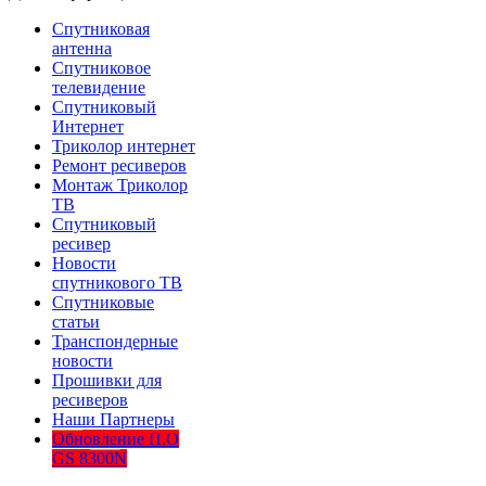
Спутниковая
антенна
Спутниковое
телевидение
Спутниковый
Интернет
Триколор интернет
Ремонт ресиверов
Монтаж Триколор
ТВ
Спутниковый
ресивер
Новости
спутникового ТВ
Спутниковые
статьи
Транспондерные
новости
Прошивки для
ресиверов
Наши Партнеры
Обновление П.О
GS 8300N