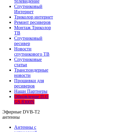
телевидение
Спутниковый
Интернет
Триколор интернет
Ремонт ресиверов
Монтаж Триколор
ТВ
Спутниковый
ресивер
Новости
спутникового ТВ
Спутниковые
статьи
Транспондерные
новости
Прошивки для
ресиверов
Наши Партнеры
Обновление П.О
GS 8300N
Эфирные DVB-T2
антенны
Антенны с