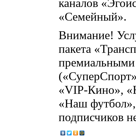
каналов «Эгои
«Семейный».
Внимание! Усл
пакета «Транс
премиальными
(«СуперСпорт»
«VIP-Кино», 
«Наш футбол»,
подписчиков не