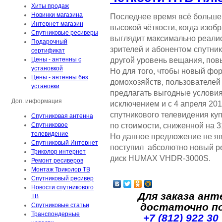
Хиты продаж
Новинки магазина
Последнее время всё больше 
Интернет магазин
высокой чёткости, когда изоб
Спутниковые ресиверы
выглядит максимально реалис
Подарочный
зрителей и абонентом спутни
сертификат
другой уровень вещания, пов
Цены - антенны с
установкой
Но для того, чтобы новый фо
Цены - антенны без
домохозяйств, пользователей
установки
предлагать выгодные условия
Доп. информация
исключением и с 4 апреля 20
спутникового телевидения к
Спутниковая антенна
по стоимости, сниженной на 3
Спутниковое
телевидение
Но данное предложение не яв
Спутниковый Интернет
поступил абсолютно новый ре
Триколор интернет
диск HUMAX VHDR-3000S.
Ремонт ресиверов
Монтаж Триколор ТВ
Спутниковый ресивер
Новости спутникового
Для заказа ант
ТВ
достаточно п
Спутниковые статьи
Транспондерные
+7 (812) 922 30