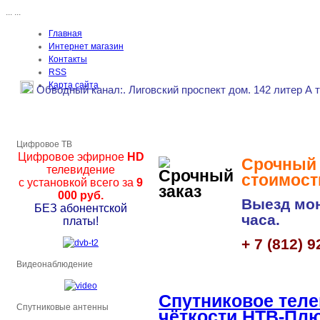
...
...
Главная
Интернет магазин
Контакты
RSS
Карта сайта
Обводный канал
:.
Лиговский проспект дом. 142 литер А 
Цифровое ТВ
Цифровое эфирное
HD
Срочный з
телевидение
стоимост
с установкой всего за
9
000 руб.
Выезд мон
БЕЗ абонентской
часа.
платы!
+ 7 (812) 9
Видеонаблюдение
Спутниковое тел
Спутниковые антенны
чёткости НТВ-Пл