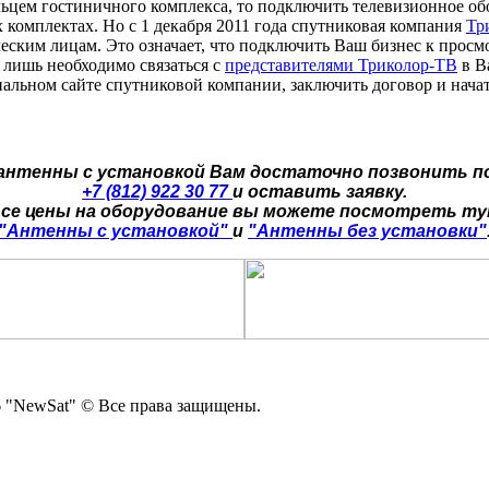
льцем гостиничного комплекса, то подключить телевизионное об
х комплектах. Но с 1 декабря 2011 года спутниковая компания
Тр
еским лицам. Это означает, что подключить Ваш бизнес к просм
 лишь необходимо связаться с
представителями Триколор-ТВ
в В
альном сайте спутниковой компании, заключить договор и нач
 антенны с установкой Вам достаточно позвонить п
+7 (812) 922 30 77
и оставить заявку.
се цены на оборудование вы можете посмотреть т
"Антенны с установкой"
и
"Антенны без установки"
 "NewSat" © Все права защищены.