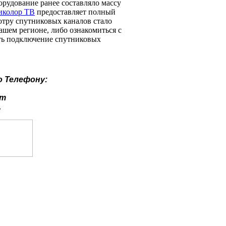
орудование ранее составляло массу
иколор ТВ
предоставляет полный
отру спутниковых каналов стало
ашем регионе, либо ознакомиться с
ать подключение спутниковых
о
Телефону:
ут
.