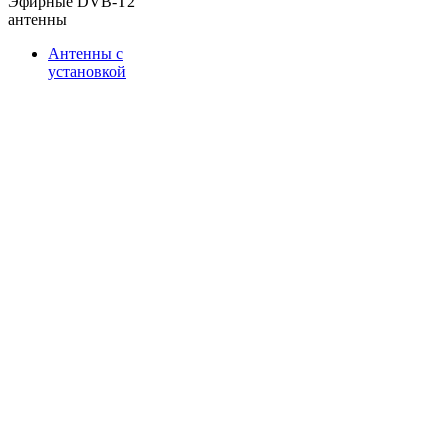
Эфирные DVB-T2
антенны
Антенны с
установкой