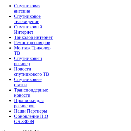
Спутниковая
антенна
Спутниковое
телевидение
Спутниковый
Интернет
Триколор интернет
Ремонт ресиверов
Монтаж Триколор
ТВ
Спутниковый
ресивер
Новости
спутникового ТВ
Спутниковые
статьи
Транспондерные
новости
Прошивки для
ресиверов
Наши Партнеры
Обновление П.О
GS 8300N