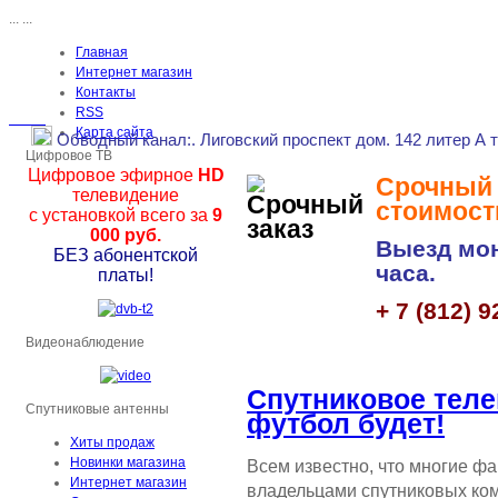
...
...
Главная
Интернет магазин
Контакты
RSS
Карта сайта
Обводный канал
:.
Лиговский проспект дом. 142 литер А 
Цифровое ТВ
Цифровое эфирное
HD
Срочный з
телевидение
стоимост
с установкой всего за
9
000 руб.
Выезд мон
БЕЗ абонентской
часа.
платы!
+ 7 (812) 9
Видеонаблюдение
Спутниковое тел
Спутниковые антенны
футбол будет!
Хиты продаж
Новинки магазина
Всем известно, что многие ф
Интернет магазин
владельцами спутниковых ко