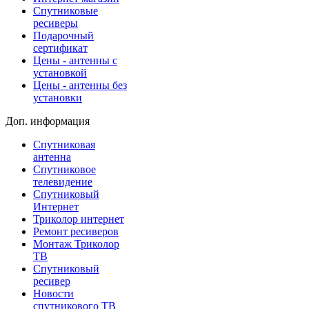
Спутниковые
ресиверы
Подарочный
сертификат
Цены - антенны с
установкой
Цены - антенны без
установки
Доп. информация
Спутниковая
антенна
Спутниковое
телевидение
Спутниковый
Интернет
Триколор интернет
Ремонт ресиверов
Монтаж Триколор
ТВ
Спутниковый
ресивер
Новости
спутникового ТВ