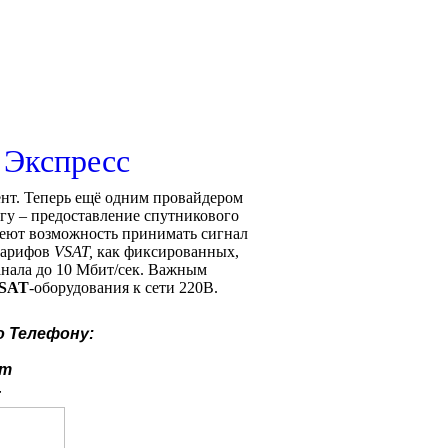
 Экспресс
нт. Теперь ещё одним провайдером
угу – предоставление спутникового
меют возможность принимать сигнал
тарифов
VSAT,
как фиксированных,
анала до 10 Мбит/сек. Важным
VSAT
-оборудования к сети 220В.
о
Телефону:
ут
.