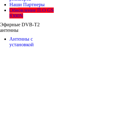
Наши Партнеры
Обновление П.О GS
8300N
Эфирные DVB-T2
антенны
Антенны с
установкой