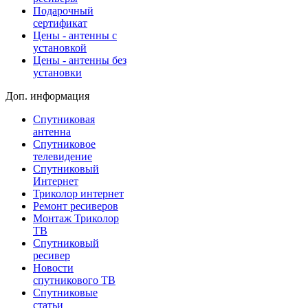
Подарочный
сертификат
Цены - антенны с
установкой
Цены - антенны без
установки
Доп. информация
Спутниковая
антенна
Спутниковое
телевидение
Спутниковый
Интернет
Триколор интернет
Ремонт ресиверов
Монтаж Триколор
ТВ
Спутниковый
ресивер
Новости
спутникового ТВ
Спутниковые
статьи