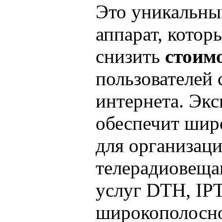
Это уникальны
аппарат, котор
снизить
стоим
пользователей 
интернета. Эк
обеспечит шир
для организац
телерадиовещан
услуг DTH, IP
широкополосно