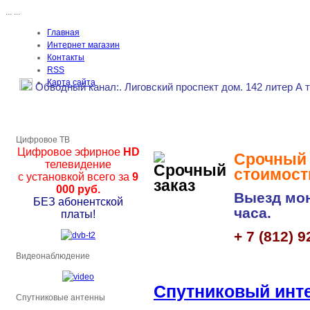
...
...
Главная
Интернет магазин
Контакты
RSS
Карта сайта
Обводный канал
:.
Лиговский проспект дом. 142 литер А 
Цифровое ТВ
Цифровое эфирное
HD
Срочный з
телевидение
стоимост
с установкой всего за
9
000 руб.
Выезд мон
БЕЗ абонентской
часа.
платы!
+ 7 (812) 9
Видеонаблюдение
Спутниковый инте
Спутниковые антенны