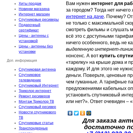
Вам нужен
интернет для ра
Хиты продаж
Новинки магазина
за городом? Тогда нет ничего
Интернет магазин
интернет на даче
. Почему? От
Спутниковые ресиверы
не только с максимальной ско
Подарочный
смотреть фильмы и слушать му
сертификат
всё это с доступными тарифам
Цены - антенны с
установкой
ничего особенного, ведь не к
Цены - антенны без
выделенную интернет-лини
установки
нонсенс. А вот
купить спутн
Доп. информация
«тарелку» на крыше дома и п
каждому. И для этого не нуж
Спутниковая антенна
деньги. Поверьте, ценовые п
Спутниковое
телевидение
чем гуманные. А тарифные пак
Спутниковый Интернет
предложениями кабельных оп
Триколор интернет
установить спутниковый интер
Ремонт ресиверов
или нет?». Ответ очевиден – 
Монтаж Триколор ТВ
Спутниковый ресивер
Новости спутникового
ТВ
Для заказа ант
Спутниковые статьи
достаточно п
Транспондерные