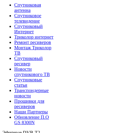
Спутниковая
антенна
Спутниковое
телевидение
Спутниковый
Интернет
Триколор интернет
Ремонт ресиверов
Монтаж Триколор
ТВ
Спутниковый
ресивер
Новости
спутникового ТВ
Спутниковые
статьи
Транспондерные
новости
Прошивки для
ресиверов
Наши Партнеры
Обновление П.О
GS 8300N
Эфирные DVB-T2