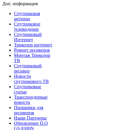
Доп. информация
Спутниковая
антенна
Спутниковое
телевидение
Спутниковый
Интернет
Триколор интернет
Ремонт ресиверов
Монтаж Триколор
ТВ
Спутниковый
ресивер
Новости
спутникового ТВ
Спутниковые
статьи
Транспондерные
новости
Прошивки для
ресиверов
Наши Партнеры
Обновление П.О
GS 8300N