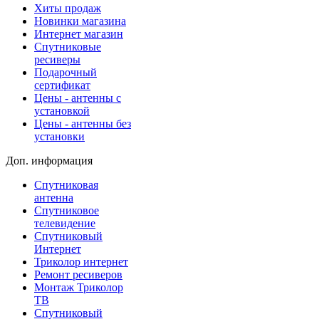
Хиты продаж
Новинки магазина
Интернет магазин
Спутниковые
ресиверы
Подарочный
сертификат
Цены - антенны с
установкой
Цены - антенны без
установки
Доп. информация
Спутниковая
антенна
Спутниковое
телевидение
Спутниковый
Интернет
Триколор интернет
Ремонт ресиверов
Монтаж Триколор
ТВ
Спутниковый