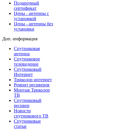
Подарочный
сертификат
Цены - антенны с
установкой
Цены - антенны без
установки
Доп. информация
Спутниковая
антенна
Спутниковое
телевидение
Спутниковый
Интернет
Триколор интернет
Ремонт ресиверов
Монтаж Триколор
ТВ
Спутниковый
ресивер
Новости
спутникового ТВ
Спутниковые
статьи