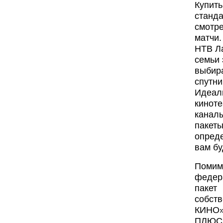
Купит
станда
смотр
матчи.
НТВ Ла
семьи 
выбира
спутни
Идеал
киноте
каналы
пакеты
опред
вам бу
Поми
федер
паке
собств
КИНО»
ПЛЮС»