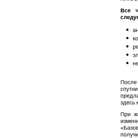
Все ч
следу
а
к
р
э
н
После
спутн
предл
здесь 
При ж
измени
«Базо
получ