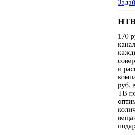
Задай
НТВ
170 
кана
кажд
сове
и рас
комп
руб. 
ТВ п
опти
колич
веща
пода