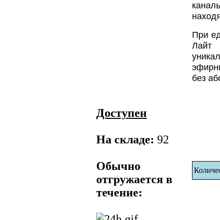
канал
наход
При е
Лайт
уника
эфирн
без аб
Доступен
На складе:
92
Обычно
Количе
отгружается в
течение: