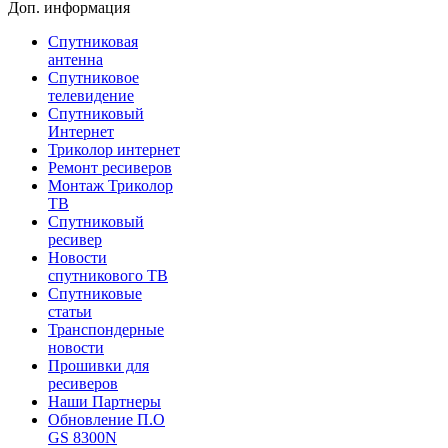
Доп. информация
Спутниковая
антенна
Спутниковое
телевидение
Спутниковый
Интернет
Триколор интернет
Ремонт ресиверов
Монтаж Триколор
ТВ
Спутниковый
ресивер
Новости
спутникового ТВ
Спутниковые
статьи
Транспондерные
новости
Прошивки для
ресиверов
Наши Партнеры
Обновление П.О
GS 8300N