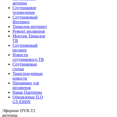
антенна
Спутниковое
телевидение
Спутниковый
Интернет
Триколор интернет
Ремонт ресиверов
Монтаж Триколор
ТВ
Спутниковый
ресивер
Новости
спутникового ТВ
Спутниковые
статьи
Транспондерные
новости
Прошивки для
ресиверов
Наши Партнеры
Обновление П.О
GS 8300N
Эфирные DVB-T2
антенны