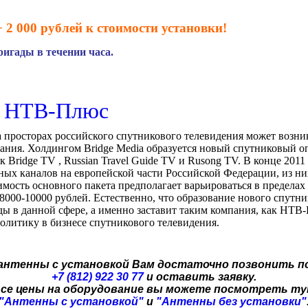
 2 000 рублей к стоимости установки!
игады в течении часа.
т НТВ-Плюс
а просторах российского спутникового телевидения может воз
ания. Холдингом Bridge Media образуется новый спутниковый оп
Вridge TV , Russian Travel Guide TV и Rusong TV. В конце 2011 
ных каналов на европейской части Российской Федерации, из ни
мость основного пакета предполагает варьироваться в пределах 
8000-10000 рублей. Естественно, что образование нового спутн
ы в данной сфере, а именно заставит таким компания, как НТВ-
олитику в бизнесе спутникового телевидения.
 антенны с установкой Вам достаточно позвонить п
+7 (812) 922 30 77
и оставить заявку.
се цены на оборудование вы можете посмотреть т
"Антенны с установкой"
и
"Антенны без установки"