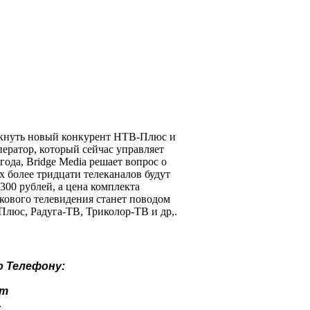
никнуть новый конкурент НТВ-Плюс и
ератор, который сейчас управляет
года, Bridge Media решает вопрос о
х более тридцати телеканалов будут
300 рублей, а цена комплекта
икового телевидения станет поводом
Плюс, Радуга-ТВ, Триколор-ТВ и др,.
о
Телефону:
ут
.