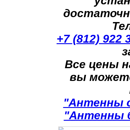
устан
достаточн
Те
+7 (812) 922 
з
Все цены н
вы может
"Антенны 
"Антенны 