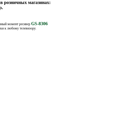
 в розничных магазинах:
р.
GS-8306
данный момент ресивер
ки к любому телевизору.