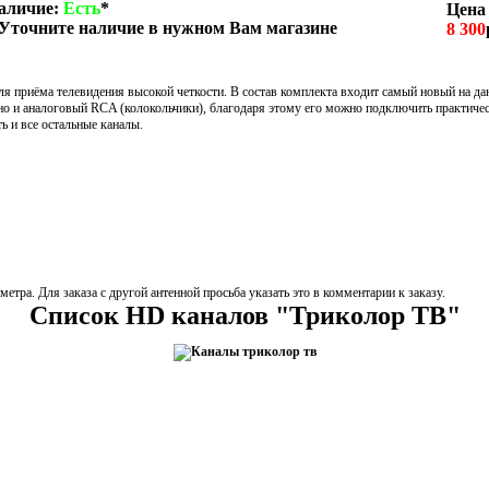
аличие:
Есть
*
Цена
 Уточните наличие в нужном Вам магазине
8 300
для приёма телевидения высокой четкости. В состав комплекта входит самый новый на 
о и аналоговый RCA (колокольчики), благодаря этому его можно подключить практичес
 и все остальные каналы.
етра. Для заказа с другой антенной просьба указать это в комментарии к заказу.
Список HD каналов "Триколор ТВ"