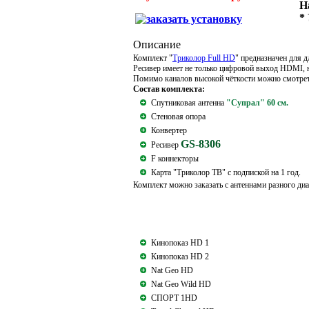
Н
*
Описание
Комплект "
Триколор Full HD
" предназначен для 
Ресивер имеет не только цифровой выход HDMI, н
Помимо каналов высокой чёткости можно смотреть
Состав комплекта:
Спутниковая антенна
"Супрал" 60 см.
Стеновая опора
Конвертер
GS-8306
Ресивер
F коннекторы
Карта "Триколор ТВ" с подпиской на 1 год.
Комплект можно заказать с антеннами разного диам
Кинопоказ HD 1
Кинопоказ HD 2
Nat Geo HD
Nat Geo Wild HD
СПОРТ 1HD