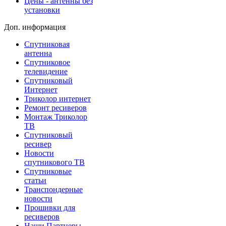
Цены - антенны без
установки
Доп. информация
Спутниковая
антенна
Спутниковое
телевидение
Спутниковый
Интернет
Триколор интернет
Ремонт ресиверов
Монтаж Триколор
ТВ
Спутниковый
ресивер
Новости
спутникового ТВ
Спутниковые
статьи
Транспондерные
новости
Прошивки для
ресиверов
Наши Партнеры