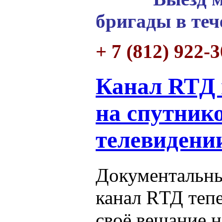
бригады в теч
+ 7 (812) 922-
Канал RTД 
на спутник
телевиден
Документальн
канал RТД теп
своё вещание 