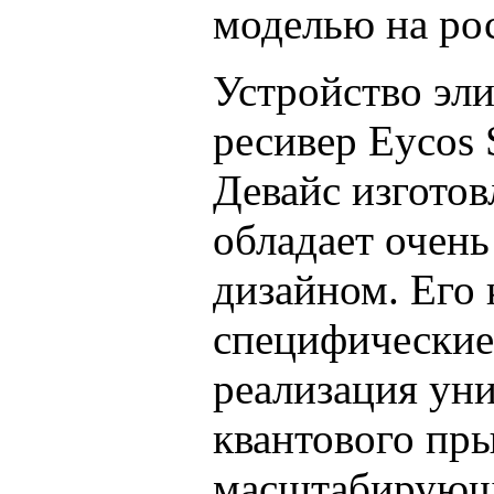
моделью на ро
Устройство эли
ресивер Eycos
Девайс изготов
обладает очен
дизайном. Его
специфические
реализация ун
квантового пр
масштабирующе