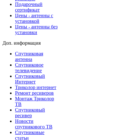
Подарочный
сертификат
Цены - антенны с
установкой
Цены - антенны без
установки
Доп. информация
Спутниковая
антенна
Спутниковое
телевидение
Спутниковый
Интернет
Триколор интернет
Ремонт ресиверов
Монтаж Триколор
ТВ
Спутниковый
ресивер
Новости
спутникового ТВ
Спутниковые
статьи