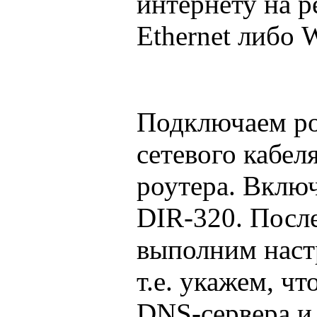
интернету на р
Ethernet либо W
Подключаем р
сетевого кабел
роутера. Вклю
DIR-320. После
выполним наст
т.е. укажем, ч
DNS-сервера и 