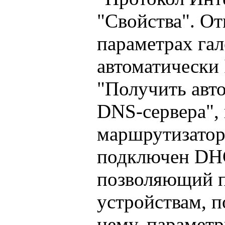
"Свойства". О
параметрах га
автоматически 
"Получить авт
DNS-сервера",
маршрутизатор
подключен DHC
позволяющий п
устройствам, 
нему, параметр