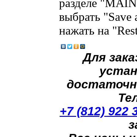
разделе "MA
выбрать "Save 
нажать на "Rest
Для зака
устан
достаточн
Те
+7 (812) 922 
з