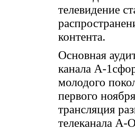
телевидение ст
распространени
контента.
Основная ауди
канала А-1сфо
молодого покол
первого ноября
трансляция раз
телеканала A-O