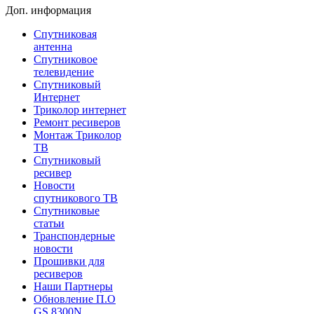
Доп. информация
Спутниковая
антенна
Спутниковое
телевидение
Спутниковый
Интернет
Триколор интернет
Ремонт ресиверов
Монтаж Триколор
ТВ
Спутниковый
ресивер
Новости
спутникового ТВ
Спутниковые
статьи
Транспондерные
новости
Прошивки для
ресиверов
Наши Партнеры
Обновление П.О
GS 8300N