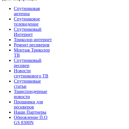
Спутниковая
антенна
Спутниковое
телевидение
Спутниковый
Интернет
Триколор интернет
Ремонт ресиверов
Монтаж Триколор
ТВ
Спутниковый
ресивер
Новости
спутникового ТВ
Спутниковые
статьи
Транспондерные
новости
Прошивки для
ресиверов
Наши Партнеры
Обновление П.О
GS 8300N