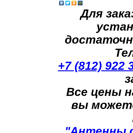
Для зака
устан
достаточн
Те
+7 (812) 922 
з
Все цены н
вы может
"Антенны 