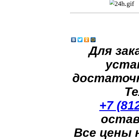
Для зак
уста
достаточн
Те
+7 (81
остав
Все цены 