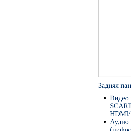
Задняя па
Видео
SCART(
HDMI
Аудио 
(цифро