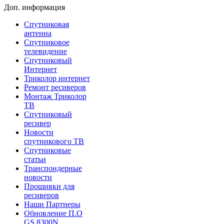
Доп. информация
Спутниковая
антенна
Спутниковое
телевидение
Спутниковый
Интернет
Триколор интернет
Ремонт ресиверов
Монтаж Триколор
ТВ
Спутниковый
ресивер
Новости
спутникового ТВ
Спутниковые
статьи
Транспондерные
новости
Прошивки для
ресиверов
Наши Партнеры
Обновление П.О
GS 8300N