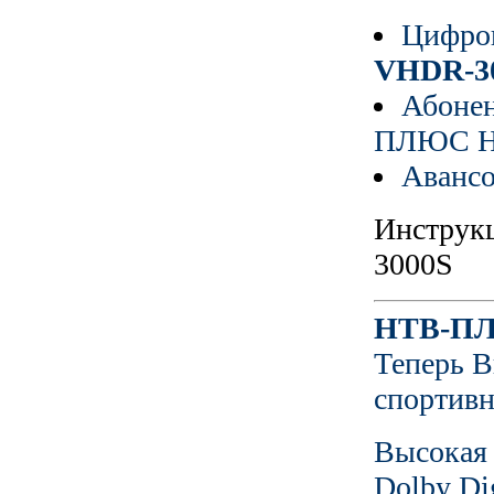
Цифро
VHDR-3
Абонен
ПЛЮС H
Авансо
Инструк
3000S
НТВ-П
Теперь 
спортивн
Высокая 
Dolby Dig