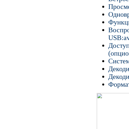
Просмо
Одновр
Функци
Воспро
USB:av
Доступ
(опцио
Систем
Декод
Декоди
Формат