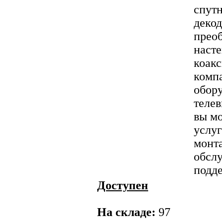
спутн
декод
преоб
насте
коакс
комп
обору
теле
вы мо
услу
монта
обсл
подде
Доступен
На складе:
97