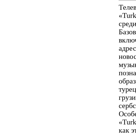
Телев
«Turk
среди
Базов
включ
адрес
новос
музык
позна
обра
турец
грузи
сербс
Особ
«Turk
как э