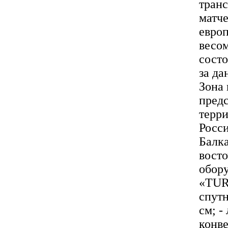
тран
матче
европ
весо
состо
за да
Зона 
пред
терр
Росси
Балка
вост
обору
«TUR
спутн
см; 
конве