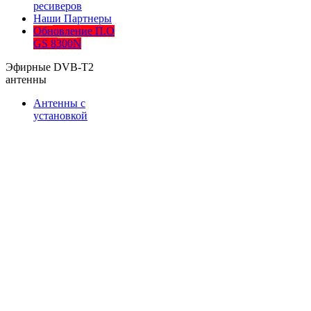
ресиверов
Наши Партнеры
Обновление П.О
GS 8300N
Эфирные DVB-T2
антенны
Антенны с
установкой