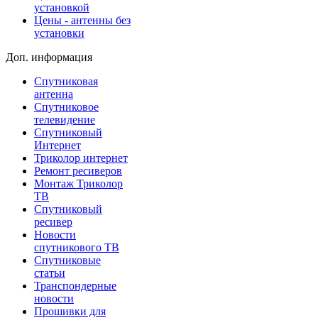
установкой
Цены - антенны без
установки
Доп. информация
Спутниковая
антенна
Спутниковое
телевидение
Спутниковый
Интернет
Триколор интернет
Ремонт ресиверов
Монтаж Триколор
ТВ
Спутниковый
ресивер
Новости
спутникового ТВ
Спутниковые
статьи
Транспондерные
новости
Прошивки для