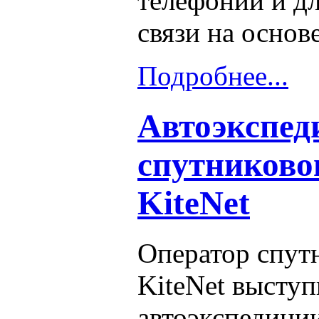
телефонии и дл
связи на основ
Подробнее...
Автоэкспед
спутниково
KiteNet
Оператор спут
KiteNet высту
автоэкспедици