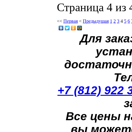
Страница 4 из 
<<
Первая
<
Предыдущая
1
2
3
4
5
6
Для зака
устан
достаточн
Те
+7 (812) 922 
з
Все цены н
вы может