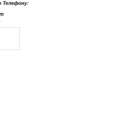
о
Телефону:
ут
.