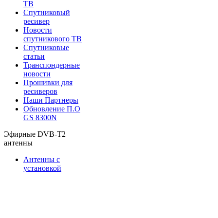
ТВ
Спутниковый
ресивер
Новости
спутникового ТВ
Спутниковые
статьи
Транспондерные
новости
Прошивки для
ресиверов
Наши Партнеры
Обновление П.О
GS 8300N
Эфирные DVB-T2
антенны
Антенны с
установкой