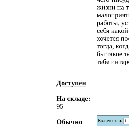
жизни на т
малоприятн
работы, ус
себя какой
хочется по
тогда, ког
бы такое т
тебе инте
Доступен
На складе:
95
Обычно
Количество: