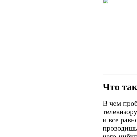
Что та
В чем проб
телевизору
и все равн
проводишь 
чего-нибуд