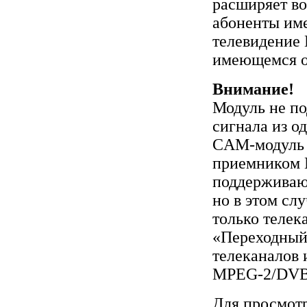
расширяет во
абоненты им
телевидени
имеющемся о
Внимание!
Модуль не п
сигнала из о
CAM-модуль 
приемником 
поддерживаю
но в этом сл
только телек
«Переходный
телеканалов 
MPEG-2/DVB
Для просмотр