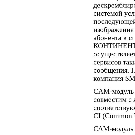
дескремблиро
системой усл
последующей
изображения
абонента к 
КОНТИНЕНТ 
осуществляе
сервисов так
сообщения. 
компания SM
CAM-модуль
совместим с
соответству
CI (Common I
САМ-модуль