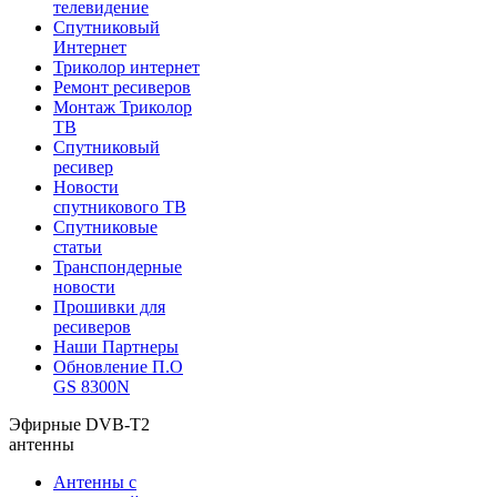
телевидение
Спутниковый
Интернет
Триколор интернет
Ремонт ресиверов
Монтаж Триколор
ТВ
Спутниковый
ресивер
Новости
спутникового ТВ
Спутниковые
статьи
Транспондерные
новости
Прошивки для
ресиверов
Наши Партнеры
Обновление П.О
GS 8300N
Эфирные DVB-T2
антенны
Антенны с