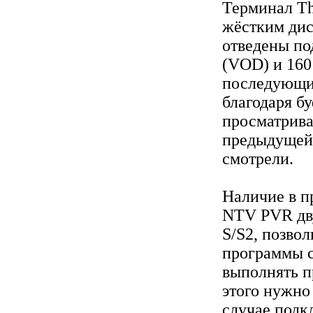
Терминал T
жёстким дис
отведены по
(VOD) и 160
последующи
благодаря б
просматрива
предыдущей
смотрели.
Наличие в п
NTV PVR дв
S/S2, позво
программы c
выполнять п
этого нужно
случае подк