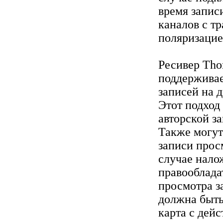
время запис
каналов с т
поляризацие
Ресивер Th
поддержива
записей на 
Этот подход
авторской з
Также могут
записи прос
случае нало
правооблада
просмотра з
должна быть
карта с дей