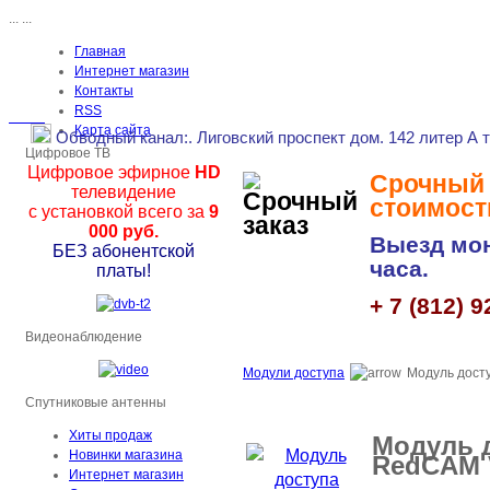
...
...
Главная
Интернет магазин
Контакты
RSS
Карта сайта
Обводный канал
:.
Лиговский проспект дом. 142 литер А 
Цифровое ТВ
Цифровое эфирное
HD
Срочный з
телевидение
стоимост
с установкой всего за
9
000 руб.
Выезд мон
БЕЗ абонентской
часа.
платы!
+ 7 (812) 9
Видеонаблюдение
Модули доступа
Модуль дост
Спутниковые антенны
Хиты продаж
Модуль 
Новинки магазина
RedCAM 
Интернет магазин