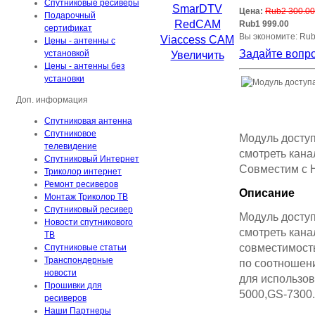
Спутниковые ресиверы
Цена:
Rub2 300.00
Подарочный
Rub1 999.00
сертификат
Вы экономите: Ru
Цены - антенны с
Задайте вопро
установкой
Увеличить
Цены - антенны без
установки
Доп. информация
Спутниковая антенна
Спутниковое
Модуль досту
телевидение
смотреть кана
Спутниковый Интернет
Совместим с 
Триколор интернет
Ремонт ресиверов
Описание
Монтаж Триколор ТВ
Спутниковый ресивер
Модуль досту
Новости спутникового
смотреть кана
ТВ
совместимость
Спутниковые статьи
Транспондерные
по соотношен
новости
для использо
Прошивки для
5000,GS-7300.
ресиверов
Наши Партнеры