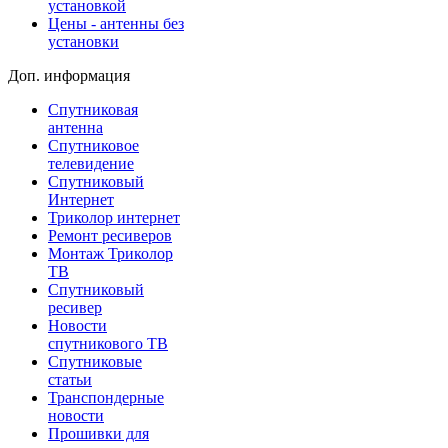
установкой
Цены - антенны без
установки
Доп. информация
Спутниковая
антенна
Спутниковое
телевидение
Спутниковый
Интернет
Триколор интернет
Ремонт ресиверов
Монтаж Триколор
ТВ
Спутниковый
ресивер
Новости
спутникового ТВ
Спутниковые
статьи
Транспондерные
новости
Прошивки для