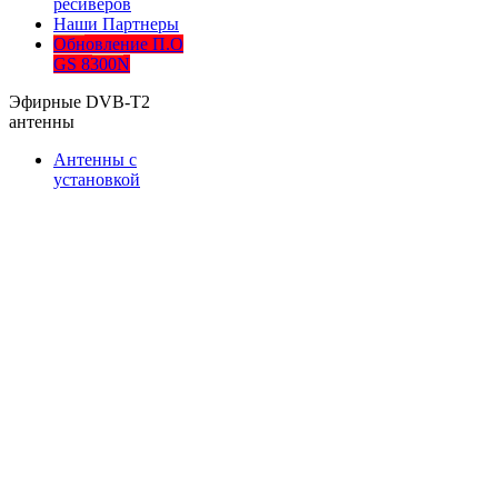
ресиверов
Наши Партнеры
Обновление П.О
GS 8300N
Эфирные DVB-T2
антенны
Антенны с
установкой